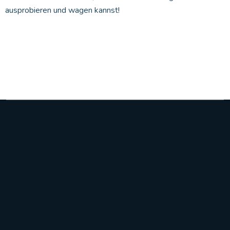
ausprobieren und wagen kannst!
Stadtteilschule Altona
Recha-Ellern-Weg 1
22765 Hamburg
+49 (0)40 428 88 58 27