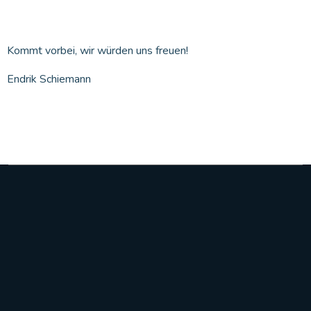
Kommt vorbei, wir würden uns freuen!
Endrik Schiemann
Stadtteilschule Altona
Recha-Ellern-Weg 1
22765 Hamburg